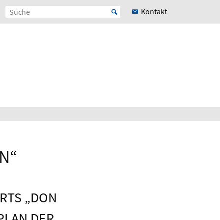
Kontakt
N“
ARTS „DON
LPLAN DER