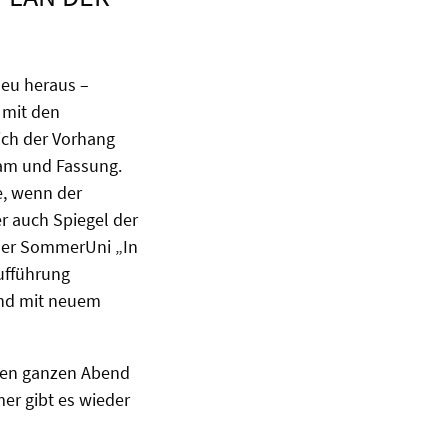
neu heraus –
 mit den
ich der Vorhang
eam und Fassung.
e, wenn der
r auch Spiegel der
 der SommerUni „In
ufführung
 und mit neuem
 den ganzen Abend
er gibt es wieder