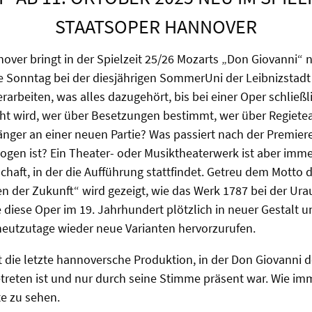
STAATSOPER HANNOVER
over bringt in der Spielzeit 25/26 Mozarts „Don Giovanni“ 
ne Sonntag bei der diesjährigen SommerUni der Leibnizstadt
arbeiten, was alles dazugehört, bis bei einer Oper schließl
ht wird, wer über Besetzungen bestimmt, wer über Regiet
Sänger an einer neuen Partie? Was passiert nach der Premier
ogen ist? Ein Theater- oder Musiktheaterwerk ist aber imme
schaft, in der die Aufführung stattfindet. Getreu dem Motto
 der Zukunft“ wird gezeigt, wie das Werk 1787 bei der Ura
ie diese Oper im 19. Jahrhundert plötzlich in neuer Gestalt
heutzutage wieder neue Varianten hervorzurufen.
ist die letzte hannoversche Produktion, in der Don Giovanni
etreten ist und nur durch seine Stimme präsent war. Wie imm
te zu sehen.